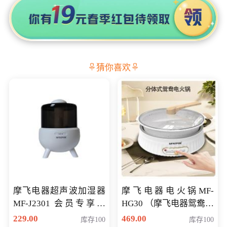
猜你喜欢
摩飞电器超声波加湿器
摩飞电器电火锅MF-
MF-J2301 会员专享价
HG30 （摩飞电器鸳鸯锅
168元
MF-HG30 ） 会员专享价
229.00
469.00
库存100
库存100