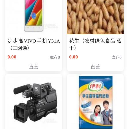
步步高VIVO手机Y31A
花生（农村绿色食品 晒
（三网通）
干）
0.00
0.00
库存0
库存0
直营
直营