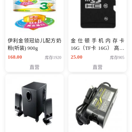
伊利金领冠幼儿配方奶
金仕顿手机内存卡
粉(听装) 900g
16G（TF卡 16G） 高速
卡 CLASS 10
168.00
25.00
库存1920
库存905
直营
直营