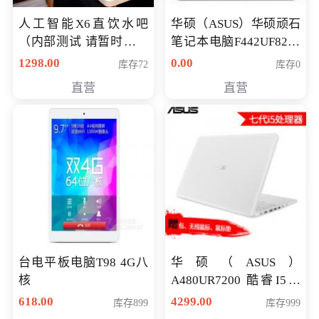
人工智能X6直饮水吧
华硕（ASUS）华硕顽石
（内部测试 请暂时不要
笔记本电脑F442UF8250
购买）
八代独显轻薄办公商务
1298.00
0.00
库存72
库存0
游戏笔记本 火爆推荐
直营
直营
台电平板电脑T98 4G八
华硕（ASUS）
核
A480UR7200 酷睿I5超
薄学生办公游戏独显笔
618.00
4299.00
库存899
库存999
记本电脑 金色 I5-7200