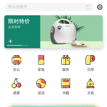
默认关键字
办公
家电
服饰
日用
蔬果
运动
书籍
文具