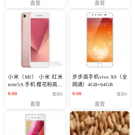
直营
直营
NV930-2G独
小米（MI） 小米 红米
步步高手机vivo X9（全
note5A 手机 樱花粉高配
网通）4GB+64GB
版 全网通(3G+32G)
0.00
0.00
库存0
库存0
直营
直营