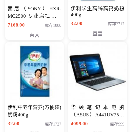
索尼（SONY）HXR-
伊利学生高锌高钙奶粉
400g
MC2500 专业肩扛式存
储卡全高清摄录一体机
32.00
库存2712
7168.00
库存1000
婚庆 直播 团拜会 专业高
直营
直营
清入门级摄像机
伊利中老年营养(方便装)
华硕笔记本电脑
奶粉400g
（ASUS）A441UV7500
顽石（7代i7-7500U 4G
32.00
4099.00
库存1727
库存999
500G GT920MX 独显）