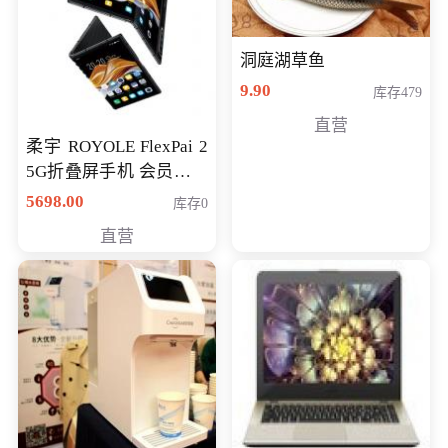
洞庭湖草鱼
9.90
库存479
直营
柔宇 ROYOLE FlexPai 2
5G折叠屏手机 会员专享
购买价格 4998元
5698.00
库存0
直营