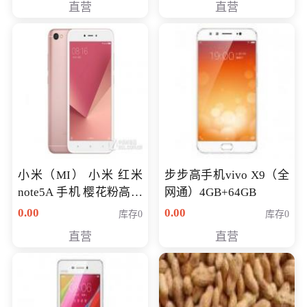
直营
直营
NV930-2G独
小米（MI） 小米 红米
步步高手机vivo X9（全
note5A 手机 樱花粉高配
网通）4GB+64GB
版 全网通(3G+32G)
0.00
0.00
库存0
库存0
直营
直营