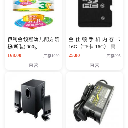
伊利金领冠幼儿配方奶
金仕顿手机内存卡
粉(听装) 900g
16G（TF卡 16G） 高速
卡 CLASS 10
168.00
25.00
库存1920
库存905
直营
直营