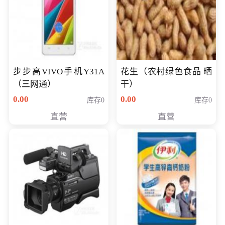
步步高VIVO手机Y31A
花生（农村绿色食品 晒
（三网通）
干）
0.00
0.00
库存0
库存0
直营
直营