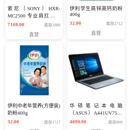
索尼（SONY）HXR-
伊利学生高锌高钙奶粉
400g
MC2500 专业肩扛式存
储卡全高清摄录一体机
32.00
库存2712
7168.00
库存1000
婚庆 直播 团拜会 专业高
直营
直营
清入门级摄像机
伊利中老年营养(方便装)
华硕笔记本电脑
奶粉400g
（ASUS）A441UV7500
顽石（7代i7-7500U 4G
32.00
4099.00
库存1727
库存999
500G GT920MX 独显）