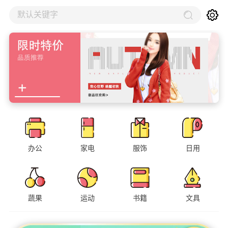
默认关键字
办公
家电
服饰
日用
蔬果
运动
书籍
文具