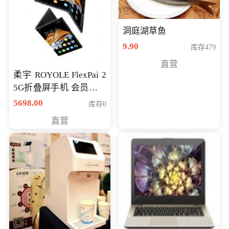
洞庭湖草鱼
9.90
库存479
直营
柔宇 ROYOLE FlexPai 2
5G折叠屏手机 会员专享
购买价格 4998元
5698.00
库存0
直营