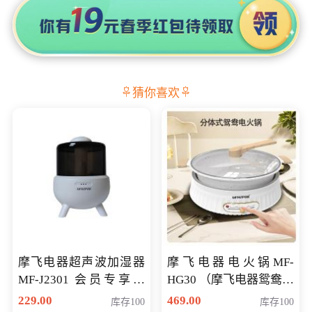
猜你喜欢
摩飞电器超声波加湿器
摩飞电器电火锅MF-
MF-J2301 会员专享价
HG30 （摩飞电器鸳鸯锅
168元
MF-HG30 ） 会员专享价
229.00
469.00
库存100
库存100