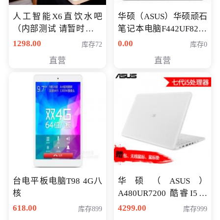
人工智能X6直饮水吧
华硕（ASUS）华硕顽石
（内部测试 请暂时不要
笔记本电脑F442UF8250
购买）
八代独显轻薄办公商务
1298.00
0.00
库存72
库存0
游戏笔记本 火爆推荐
直营
直营
台电平板电脑T98 4G八
华硕（ASUS）
核
A480UR7200 酷睿I5超
薄学生办公游戏独显笔
618.00
4299.00
库存899
库存999
记本电脑 金色 I5-7200