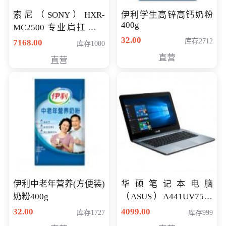
索尼（SONY）HXR-
伊利学生高锌高钙奶粉
400g
MC2500 专业肩扛式存
储卡全高清摄录一体机
32.00
库存2712
7168.00
库存1000
婚庆 直播 团拜会 专业高
直营
直营
清入门级摄像机
伊利中老年营养(方便装)
华硕笔记本电脑
奶粉400g
（ASUS）A441UV7500
顽石（7代i7-7500U 4G
32.00
4099.00
库存1727
库存999
500G GT920MX 独显）