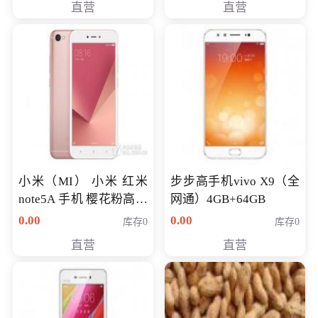
直营
直营
NV930-2G独
小米（MI） 小米 红米
步步高手机vivo X9（全
note5A 手机 樱花粉高配
网通）4GB+64GB
版 全网通(3G+32G)
0.00
0.00
库存0
库存0
直营
直营