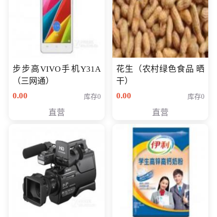
步步高VIVO手机Y31A
花生（农村绿色食品 晒
（三网通）
干）
0.00
0.00
库存0
库存0
直营
直营