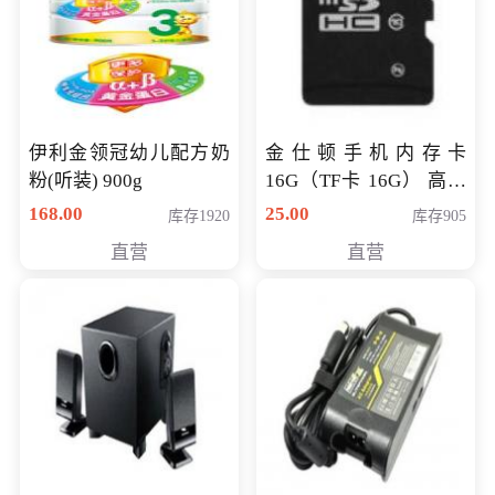
伊利金领冠幼儿配方奶
金仕顿手机内存卡
粉(听装) 900g
16G（TF卡 16G） 高速
卡 CLASS 10
168.00
25.00
库存1920
库存905
直营
直营