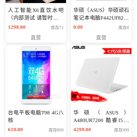
人工智能X6直饮水吧
华硕（ASUS）华硕顽石
（内部测试 请暂时不要
笔记本电脑F442UF8250
购买）
八代独显轻薄办公商务
1298.00
0.00
库存72
库存0
游戏笔记本 火爆推荐
直营
直营
台电平板电脑T98 4G八
华硕（ASUS）
核
A480UR7200 酷睿I5超
薄学生办公游戏独显笔
618.00
4299.00
库存899
库存999
记本电脑 金色 I5-7200