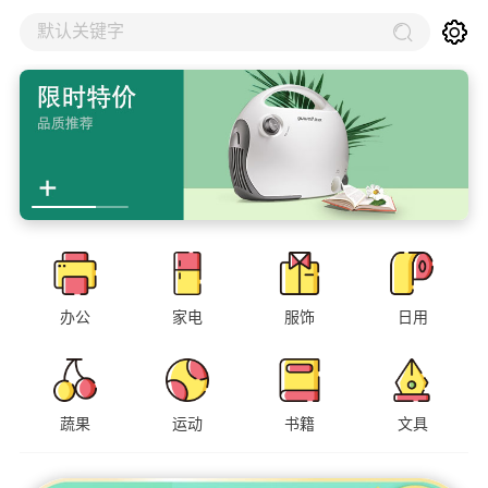
默认关键字
办公
家电
服饰
日用
蔬果
运动
书籍
文具