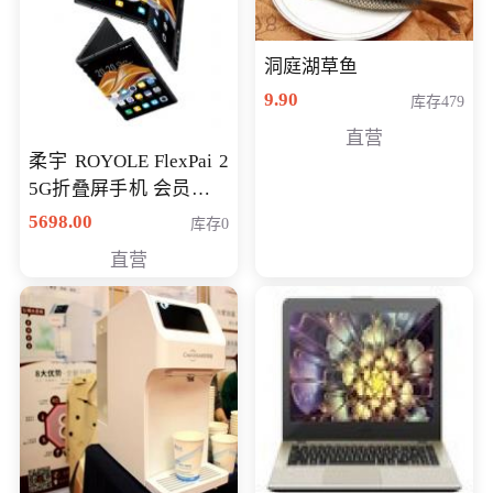
洞庭湖草鱼
9.90
库存479
直营
柔宇 ROYOLE FlexPai 2
5G折叠屏手机 会员专享
购买价格 4998元
5698.00
库存0
直营