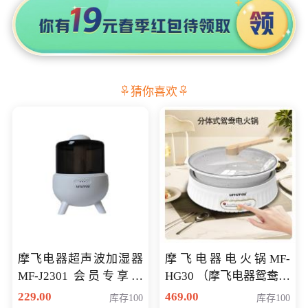
猜你喜欢
摩飞电器超声波加湿器
摩飞电器电火锅MF-
MF-J2301 会员专享价
HG30 （摩飞电器鸳鸯锅
168元
MF-HG30 ） 会员专享价
229.00
469.00
库存100
库存100