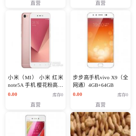
直营
直营
NV930-2G独
小米（MI） 小米 红米
步步高手机vivo X9（全
note5A 手机 樱花粉高配
网通）4GB+64GB
版 全网通(3G+32G)
0.00
0.00
库存0
库存0
直营
直营