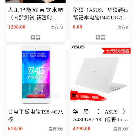
人工智能X6直饮水吧
华硕（ASUS）华硕顽石
（内部测试 请暂时不要
笔记本电脑F442UF8250
购买）
八代独显轻薄办公商务
1298.00
0.00
库存72
库存0
游戏笔记本 火爆推荐
直营
直营
台电平板电脑T98 4G八
华硕（ASUS）
核
A480UR7200 酷睿I5超
薄学生办公游戏独显笔
618.00
4299.00
库存899
库存999
记本电脑 金色 I5-7200