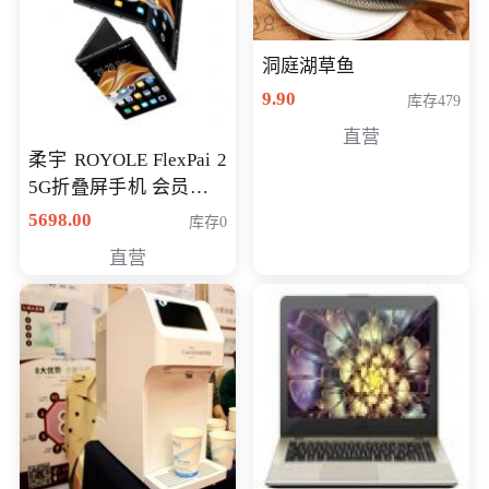
洞庭湖草鱼
9.90
库存479
直营
柔宇 ROYOLE FlexPai 2
5G折叠屏手机 会员专享
购买价格 4998元
5698.00
库存0
直营