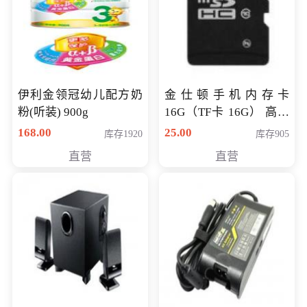
伊利金领冠幼儿配方奶
金仕顿手机内存卡
粉(听装) 900g
16G（TF卡 16G） 高速
卡 CLASS 10
168.00
25.00
库存1920
库存905
直营
直营