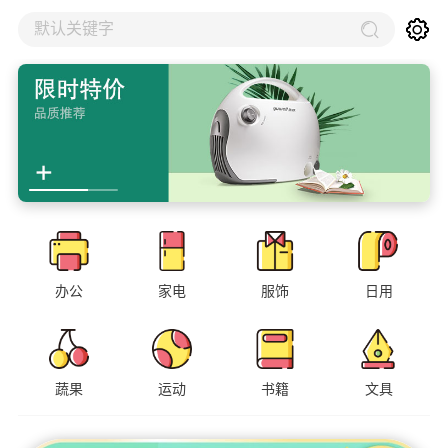
默认关键字
办公
家电
服饰
日用
蔬果
运动
书籍
文具