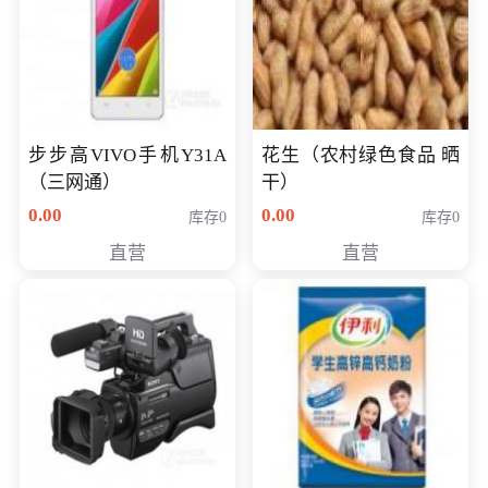
步步高VIVO手机Y31A
花生（农村绿色食品 晒
（三网通）
干）
0.00
0.00
库存0
库存0
直营
直营