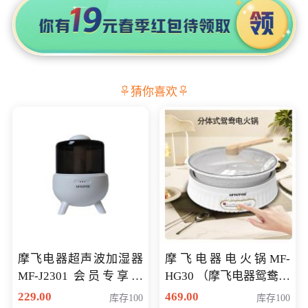
猜你喜欢
摩飞电器超声波加湿器
摩飞电器电火锅MF-
MF-J2301 会员专享价
HG30 （摩飞电器鸳鸯锅
168元
MF-HG30 ） 会员专享价
229.00
469.00
库存100
库存100