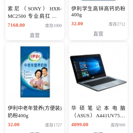
索尼（SONY）HXR-
伊利学生高锌高钙奶粉
400g
MC2500 专业肩扛式存
储卡全高清摄录一体机
32.00
库存2712
7168.00
库存1000
婚庆 直播 团拜会 专业高
直营
直营
清入门级摄像机
伊利中老年营养(方便装)
华硕笔记本电脑
奶粉400g
（ASUS）A441UV7500
顽石（7代i7-7500U 4G
32.00
4099.00
库存1727
库存999
500G GT920MX 独显）